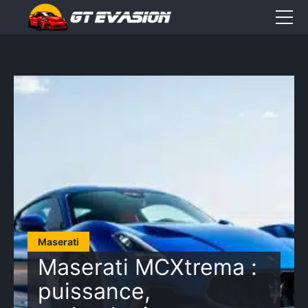
Accueil
Sorties
CONTACT
Élément
Élément
Élément
de
de
de
menu
menu
menu
Maserati
Maserati MCXtrema :
puissance,