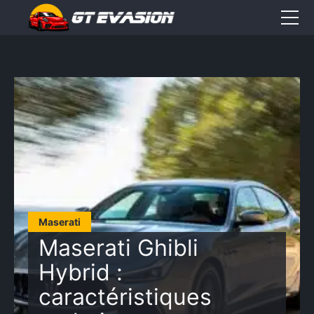
Accueil
Sorties
CONTACT
Élément
Élément
Élément
de
de
de
menu
menu
menu
Maserati
Maserati Ghibli
Hybrid :
caractéristiques