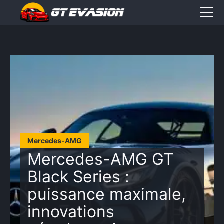
Accueil
Sorties
CONTACT
Élément
Élément
Élément
de
de
de
Mercedes-AMG
menu
menu
menu
Mercedes-AMG GT
Black Series :
puissance maximale,
innovations