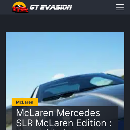
Accueil
Sorties
CONTACT
Élément
Élément
Élément
de
de
de
menu
menu
menu
McLaren
McLaren Mercedes
SLR McLaren Edition :