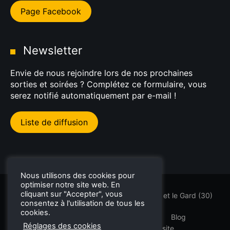
Page Facebook
Newsletter
Envie de nous rejoindre lors de nos prochaines
sorties et soirées ? Complétez ce formulaire, vous
serez notifié automatiquement par e-mail !
Liste de diffusion
Nous utilisons des cookies pour
optimiser notre site web. En
cliquant sur "Accepter", vous
Sorties GT et supercars dans l'Hérault (34) et le Gard (30)
consentez à l'utilisation de tous les
cookies.
PremDrive
Rallyes Touristiques
Blog
Réglages des cookies
Mentions légales
Plan du site