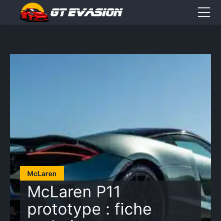
Accueil
Sorties
CONTACT
Élément
Élément
Élément
de
de
de
menu
menu
menu
McLaren
McLaren P11
prototype : fiche