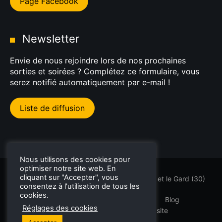
Page Facebook
Newsletter
Envie de nous rejoindre lors de nos prochaines
sorties et soirées ? Complétez ce formulaire, vous
serez notifié automatiquement par e-mail !
Liste de diffusion
Nous utilisons des cookies pour
optimiser notre site web. En
cliquant sur "Accepter", vous
Sorties GT et supercars dans l'Hérault (34) et le Gard (30)
consentez à l'utilisation de tous les
cookies.
PremDrive
Rallyes Touristiques
Blog
Réglages des cookies
Mentions légales
Plan du site