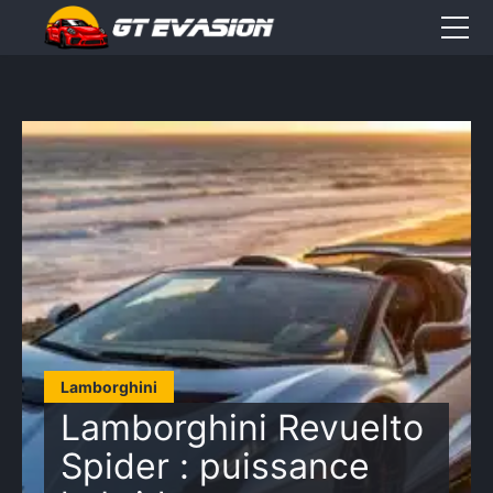
Accueil
Sorties
CONTACT
Élément
Élément
Élément
de
de
de
menu
menu
menu
Lamborghini
Lamborghini Revuelto
Spider : puissance