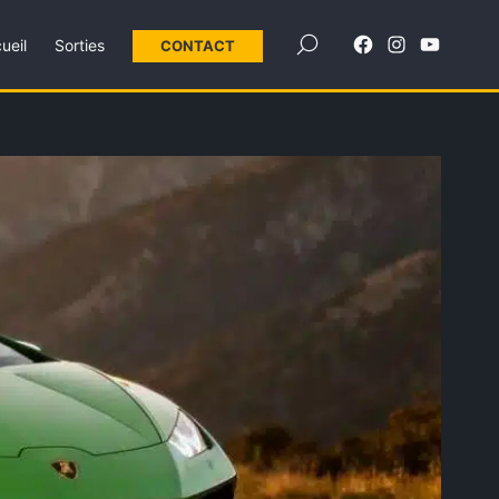
×
ueil
Sorties
CONTACT
Élément
Élément
Élément
de
de
de
menu
menu
menu