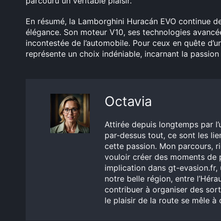
parcouru un véritable plaisir.
En résumé, la Lamborghini Huracán EVO continue de 
élégance. Son moteur V10, ses technologies avancée
incontestée de l’automobile. Pour ceux en quête d’u
représente un choix indéniable, incarnant la passion 
Octavia
Attirée depuis longtemps par l
par-dessus tout, ce sont les li
cette passion. Mon parcours, r
vouloir créer des moments de p
implication dans gt-evasion.fr
notre belle région, entre l’Héra
contribuer à organiser des sor
le plaisir de la route se mêle à 