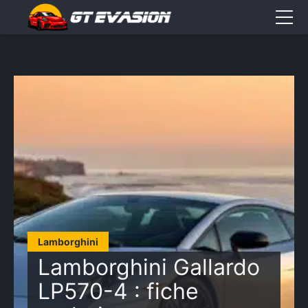
Accueil
Sorties
CONTACT
Élément
Élément
Élément
de
de
de
menu
menu
menu
Lamborghini
Lamborghini Gallardo
LP570-4 : fiche