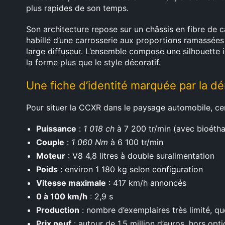
plus rapides de son temps.
Son architecture repose sur un châssis en fibre de c
habillé d’une carrosserie aux proportions ramassées
large diffuseur. L’ensemble compose une silhouette 
la forme plus que le style décoratif.
Une fiche d’identité marquée par la 
Pour situer la CCXR dans le paysage automobile, cert
Puissance
:
1 018 ch
à 7 200 tr/min (avec bioéth
Couple
:
1 060 Nm
à 6 100 tr/min
Moteur
: V8 4,8 litres à double suralimentation
Poids
: environ 1 180 kg selon configuration
Vitesse maximale
: 417 km/h annoncés
0 à 100 km/h
: 2,9 s
Production
: nombre d’exemplaires très limité, qu
Prix neuf
: autour de 1,5 million d’euros, hors opt