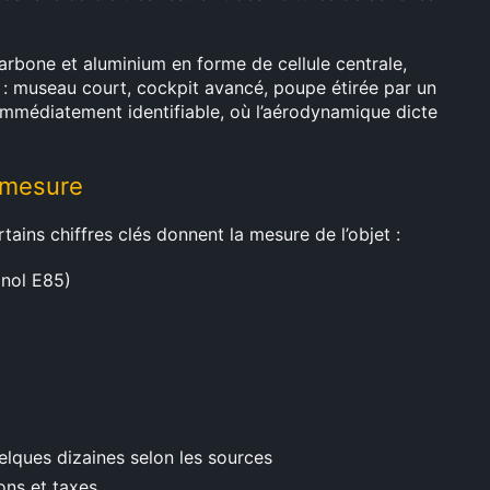
arbone et aluminium en forme de cellule centrale,
 : museau court, cockpit avancé, poupe étirée par un
immédiatement identifiable, où l’aérodynamique dicte
démesure
ains chiffres clés donnent la mesure de l’objet :
anol E85)
elques dizaines selon les sources
ions et taxes