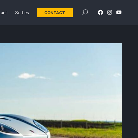
×
ueil
Sorties
CONTACT
Élément
Élément
Élément
de
de
de
menu
menu
menu