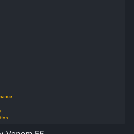
h
rmance
s
tion
ey Venom F5