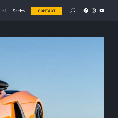
×
ueil
Sorties
CONTACT
Élément
Élément
Élément
de
de
de
menu
menu
menu