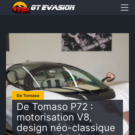
Accueil
Sorties
CONTACT
Élément
Élément
Élément
de
de
de
menu
menu
menu
De Tomaso
De Tomaso P72 :
motorisation V8,
design néo-classique