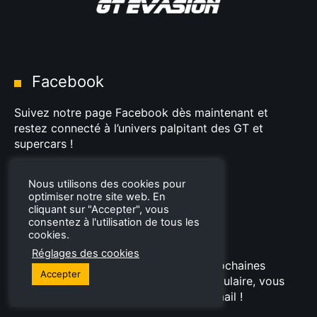
Facebook
Suivez notre page Facebook dès maintenant et
restez connecté à l’univers palpitant des GT et
supercars !
Page Facebook
Nous utilisons des cookies pour
optimiser notre site web. En
cliquant sur "Accepter", vous
consentez à l'utilisation de tous les
Newsletter
cookies.
Réglages des cookies
Envie de nous rejoindre lors de nos prochaines
Accepter
sorties et soirées ? Complétez ce formulaire, vous
serez notifié automatiquement par e-mail !