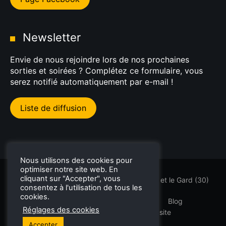
Newsletter
Envie de nous rejoindre lors de nos prochaines
sorties et soirées ? Complétez ce formulaire, vous
serez notifié automatiquement par e-mail !
Liste de diffusion
Nous utilisons des cookies pour
optimiser notre site web. En
cliquant sur "Accepter", vous
Sorties GT et supercars dans l'Hérault (34) et le Gard (30)
consentez à l'utilisation de tous les
cookies.
PremDrive
Rallyes Touristiques
Blog
Réglages des cookies
Mentions légales
Plan du site
Accepter