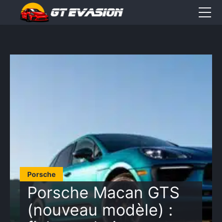
Accueil
Sorties
CONTACT
Élément
Élément
Élément
de
de
de
menu
menu
menu
Porsche
Porsche Macan GTS
(nouveau modèle) :