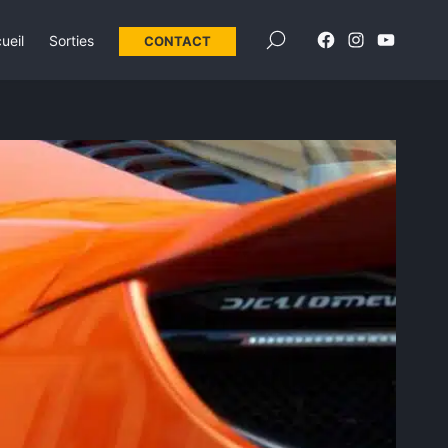
×
ueil
Sorties
CONTACT
Élément
Élément
Élément
de
de
de
menu
menu
menu