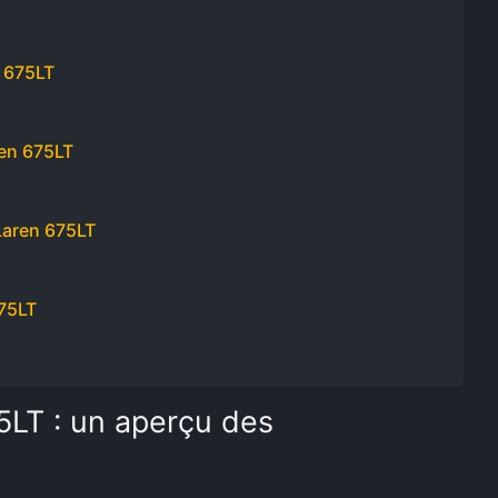
n 675LT
ren 675LT
Laren 675LT
675LT
5LT : un aperçu des