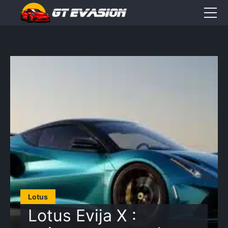
Accueil
Sorties
CONTACT
Élément
Élément
Élément
de
de
de
menu
menu
menu
Lotus
Lotus Evija X :