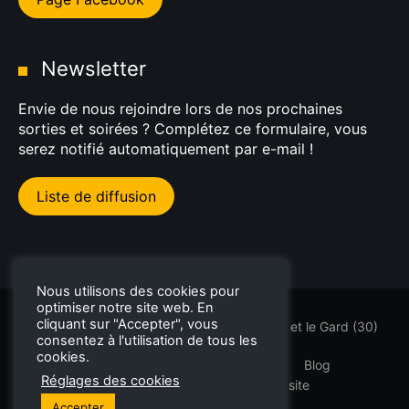
Newsletter
Envie de nous rejoindre lors de nos prochaines
sorties et soirées ? Complétez ce formulaire, vous
serez notifié automatiquement par e-mail !
Liste de diffusion
Nous utilisons des cookies pour
optimiser notre site web. En
cliquant sur "Accepter", vous
Sorties GT et supercars dans l'Hérault (34) et le Gard (30)
consentez à l'utilisation de tous les
cookies.
PremDrive
Rallyes Touristiques
Blog
Réglages des cookies
Mentions légales
Plan du site
Accepter