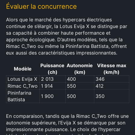
Évaluer la concurrence
Alors que le marché des hypercars électriques
continue de s’élargir, la Lotus Evija X se distingue par
sa capacité à combiner haute performance et
approche écologique. D’autres modèles, tels que la
Rimac C_Two ou même la Pininfarina Battista, offrent
eux aussi des caractéristiques impressionnantes.
×
Puissance
Autonomie
Vitesse max
Modèle
(ch)
(km)
(km/h)
Lotus Evija X
2 013
400
346
Rimac C_Two
1 914
550
412
Rechercher
Pininfarina
1 900
500
350
:
Battista
En comparaison, tandis que la Rimac C_Two offre une
autonomie supérieure, l’Evija X se démarque par son
impressionnante puissance. Le choix de l’hypercar