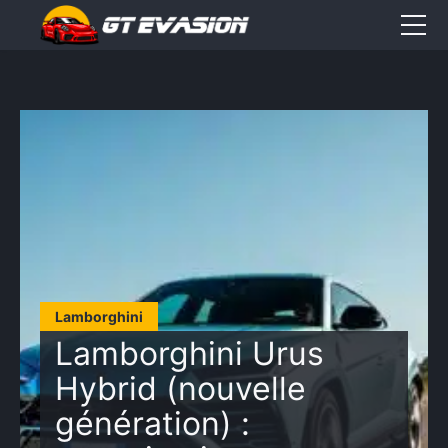
Accueil
Sorties
CONTACT
Élément
Élément
Élément
de
de
de
menu
menu
menu
Lamborghini
Lamborghini Urus
Hybrid (nouvelle
génération) :