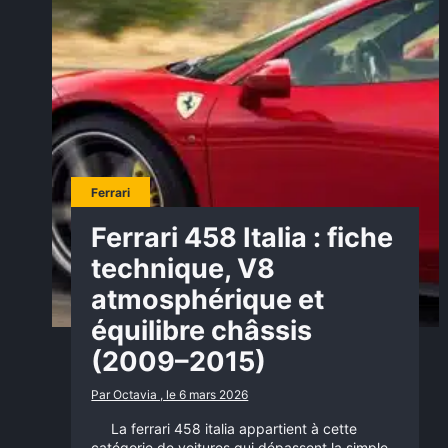
Ferrari
Ferrari 458 Italia : fiche
technique, V8
atmosphérique et
équilibre châssis
(2009–2015)
Par Octavia , le 6 mars 2026
La ferrari 458 italia appartient à cette
catégorie de voitures qui dépassent la simple