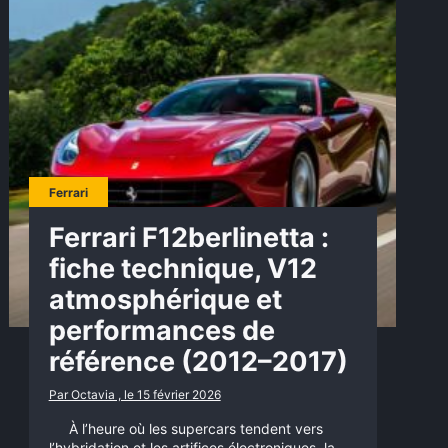
Ferrari
Ferrari F12berlinetta :
fiche technique, V12
atmosphérique et
performances de
référence (2012–2017)
Par Octavia , le 15 février 2026
À l’heure où les supercars tendent vers
l’hybridation et les artifices électroniques, la