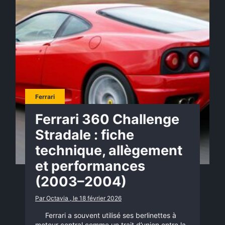
Ferrari
Ferrari 360 Challenge
Stradale : fiche
technique, allègement
et performances
(2003–2004)
Par Octavia , le 18 février 2026
Ferrari a souvent utilisé ses berlinettes à
moteur central comme un trait d’union entre la