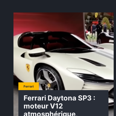
Ferrari
Ferrari Daytona SP3 :
moteur V12
atmosphérique,