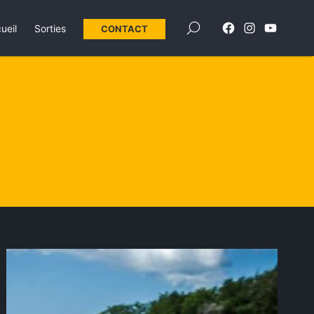
×
ueil
Sorties
CONTACT
Élément
Élément
Élément
de
de
de
menu
menu
menu