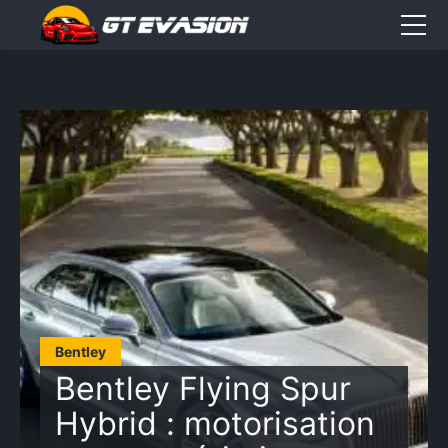
Accueil
Sorties
CONTACT
Élément
Élément
Élément
de
de
de
menu
menu
menu
Bentley
Bentley Flying Spur
Hybrid : motorisation