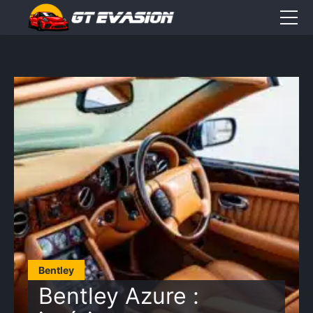
Accueil
Sorties
CONTACT
Élément
Élément
Élément
de
de
de
menu
menu
menu
Bentley
Bentley Azure :